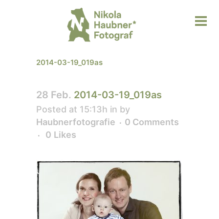
2014-03-19_019as
28 Feb.
2014-03-19_019as
Posted at 15:13h
in
by
Haubnerfotografie
0 Comments
0
Likes