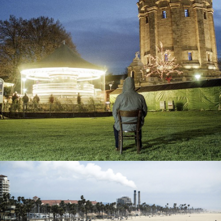
Freie Arbeiten
Stuhl
view
Freie Arbeiten
Unterwegs