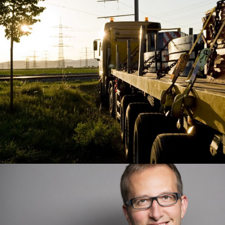
Business
Baustellen
view
Portraits
Bewerbungsportraits