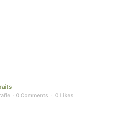
raits
afie
0 Comments
0
Likes