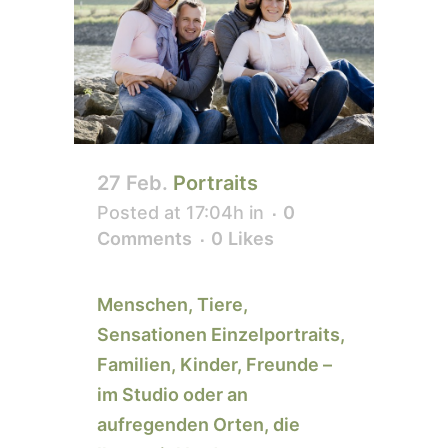
27 Feb.
Portraits
Posted at 17:04h
in
0
Comments
0
Likes
Menschen, Tiere,
Sensationen Einzelportraits,
Familien, Kinder, Freunde –
im Studio oder an
aufregenden Orten, die