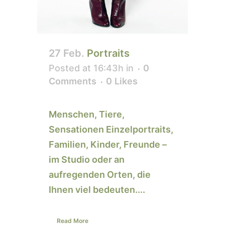
27 Feb.
Portraits
Posted at 16:43h
in
0
Comments
0
Likes
Menschen, Tiere,
Sensationen Einzelportraits,
Familien, Kinder, Freunde –
im Studio oder an
aufregenden Orten, die
Ihnen viel bedeuten....
Read More