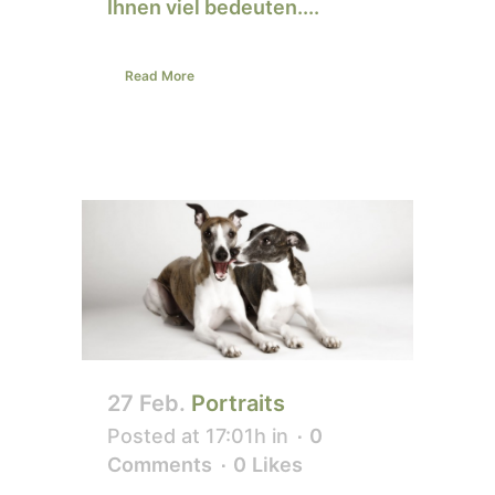
Ihnen viel bedeuten....
Read More
27 Feb.
Portraits
Posted at 17:01h
in
0
Comments
0
Likes