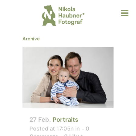
Archive
27 Feb.
Portraits
Posted at 17:05h
in
0